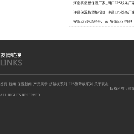
河南挤塑板保温厂家_周口EPS线条厂
许昌保温挤塑板报价_许昌EPS线条厂
安阳EPS外墙构件厂家_安阳EPS浮雕
首页
新闻
保温新闻
产品展示
挤塑板系列
EPS聚苯板系列
关于双友
版权所有：荥
ALL RIGHTS RESERVED