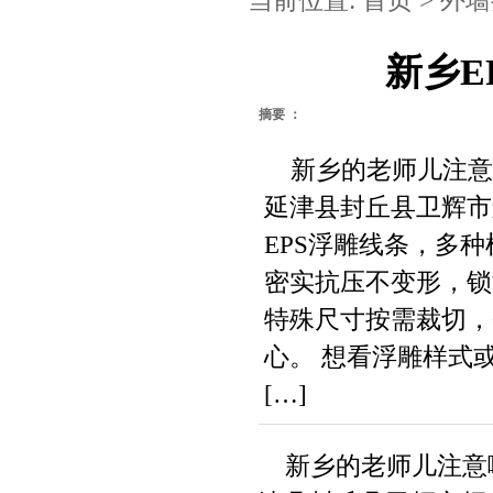
当前位置:
首页
>
外墙
新乡E
摘要 ：
新乡的老师儿注意
延津县封丘县卫辉市
EPS浮雕线条，多
密实抗压不变形，锁
特殊尺寸按需裁切，
心。 想看浮雕样式或
[…]
新乡的老师儿注意