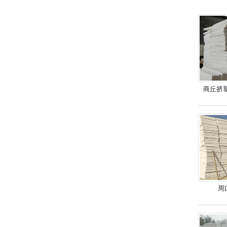
商丘挤
周